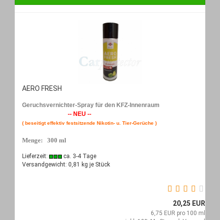
AERO FRESH
Geruchsvernichter-Spray für den KFZ-Innenraum
-- NEU --
(
beseitigt effektiv festsitzende Nikotin- u. Tier-Gerüche )
Menge: 300 ml
Lieferzeit:
ca. 3-4 Tage
Versandgewicht:
0,81
kg je Stück
20,25 EUR
6,75 EUR pro 100 ml