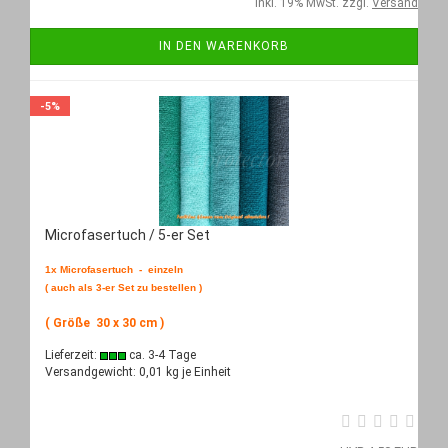
inkl. 19% MwSt. zzgl.
Versand
IN DEN WARENKORB
-5%
Microfasertuch / 5-er Set
1x Microfasertuch - einzeln
( auch als 3-er Set zu bestellen )
( Größe 30 x 30 cm )
Lieferzeit:
ca. 3-4 Tage
Versandgewicht:
0,01
kg je Einheit