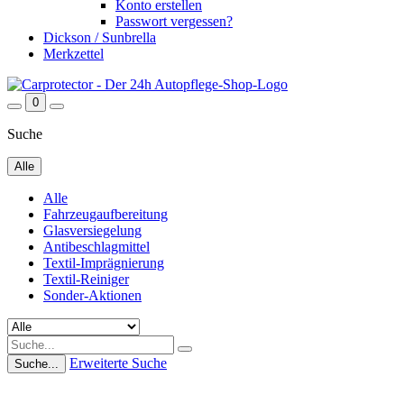
Konto erstellen
Passwort vergessen?
Dickson / Sunbrella
Merkzettel
0
Suche
Alle
Alle
Fahrzeugaufbereitung
Glasversiegelung
Antibeschlagmittel
Textil-Imprägnierung
Textil-Reiniger
Sonder-Aktionen
Erweiterte Suche
Suche...