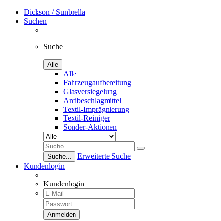
Dickson / Sunbrella
Suchen
Suche
Alle
Alle
Fahrzeugaufbereitung
Glasversiegelung
Antibeschlagmittel
Textil-Imprägnierung
Textil-Reiniger
Sonder-Aktionen
Erweiterte Suche
Suche...
Kundenlogin
Kundenlogin