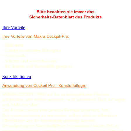
Bitte beachten sie immer das
Sicherheits-Datenblatt des Produkts
Ihre Vorteile
Ihre Vorteile von Makra Cockpit-Pro:
- Silikonarm
- Erzeugt seidenmatten Tiefenglanz
- Antistatisch
- Schmutz- und wasserabweisend
- für Gummi und Kunststoffe geeignet
Spezifikationen
Anwendung von Cockpit Pro - Kunstoffpflege:
MAKRA COCKPIT-PRO auf die zu behandelnden Flächen
aufsprühen oder mittels weichem, nicht fusselnden Tuch auftragen
und leicht verreiben.
Das Produkt besitzt eine gewisse Reinigungswirkung. Um
Schmutzeinschlüsse zu vermeiden, sollten stark verschmutzte
Oberflächen vor der Anwendung gereinigt werden.
Die aufgetragene Kunststoffpflege trocknet nach kurzer Zeit zu
einem seidenmatten, wasser- und schmutzabweisenden Film auf.