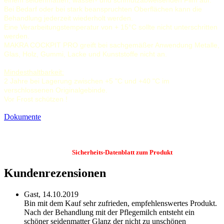
Bei Bedarf oder bei stark beanspruchten Oberflächen kann die
Behandlung jederzeit wiederholt werden.
Eine Verarbeitungstemperatur von + 15°C sollte nicht unterschritten
werden.
MAKRA COCKPIT PRO greift bei sachgemäßer Anwendung Metalle,
Glas, Holz, Gummi, Lacke und Kunststoffe nicht an.
Mindesthaltbarkeit:
2 Jahre bei Lagerung zwischen +5 "C und +40 "C im
verschlossenen Originalgebinde.
Vor Frost schützen !
Dokumente
Sicherheits-Datenblatt zum Produkt
Kundenrezensionen
Gast,
14.10.2019
Bin mit dem Kauf sehr zufrieden, empfehlenswertes Produkt.
Nach der Behandlung mit der Pflegemilch entsteht ein
schöner seidenmatter Glanz der nicht zu unschönen