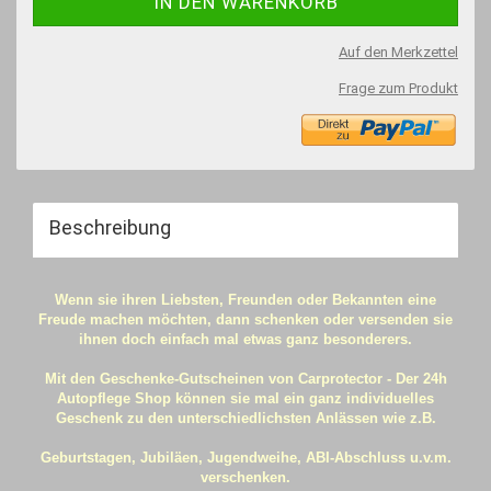
Auf den Merkzettel
Frage zum Produkt
Beschreibung
Wenn sie ihren Liebsten, Freunden oder Bekannten eine
Freude machen möchten, dann schenken oder versenden sie
ihnen doch einfach mal etwas ganz besonderers.
Mit den Geschenke-Gutscheinen von Carprotector - Der 24h
Autopflege Shop können sie mal ein ganz individuelles
Geschenk zu den unterschiedlichsten Anlässen wie z.B.
Geburtstagen, Jubiläen, Jugendweihe, ABI-Abschluss u.v.m.
verschenken.