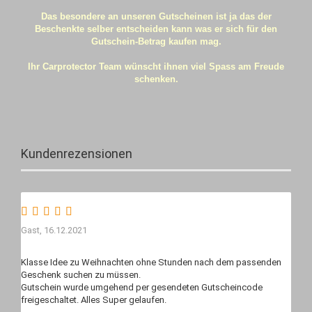
Das besondere an unseren Gutscheinen ist ja das der
Beschenkte selber entscheiden kann was er sich für den
Gutschein-Betrag kaufen mag.
Ihr Carprotector Team wünscht ihnen viel Spass am Freude
schenken.
Kundenrezensionen
Gast,
16.12.2021
Klasse Idee zu Weihnachten ohne Stunden nach dem passenden
Geschenk suchen zu müssen.
Gutschein wurde umgehend per gesendeten Gutscheincode