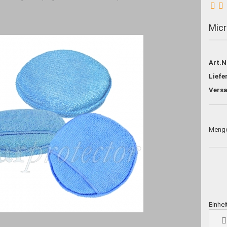
Micr
Art.N
Liefe
Meng
Einhei
Einhei