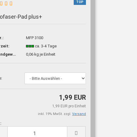
TOP
ofaser-Pad plus+
r.:
MFP 3100
rzeit:
ca. 3-4 Tage
Versandgewicht:
0,06
kg je Einheit
e:
1,99 EUR
1,99 EUR pro Einheit
inkl. 19% MwSt. zzgl.
Versand
t:
t