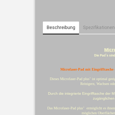
Beschreibung
Spezifikationen
Micr
Die Pad`s sind
Microfaser-Pad mit Eingrifftasche
+
Dieses Microfaser-Pad plus
ist optimal geei
Reinigern, Wachsen oder
Durch die integrierte Eingrifftasche der 
zugänglichen 
+
Das Microfaser-Pad plus
ermöglicht es ihnen
möglichen Oberflächen