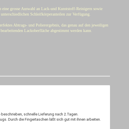
p eine grosse Auswahl an Lack-und Kunststoff-Reinigern sowie
 unterschiedlichen Schleifkörperanteilen zur Verfügung.
erfektes Abtrags- und Polierergebnis, das genau auf den jeweiligen
 bearbeitenden Lackoberfläche abgestimmt werden kann.
 beschrieben, schnelle Lieferung nach 2.Tagen.