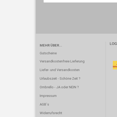
LOGI
MEHR ÜBER...
Gutscheine
Versandkostenfreie Lieferung
Liefer- und Versandkosten
Urlaubszeit - Schöne Zeit ?
Ombrello - JA oder NEIN ?
Impressum
AGB`s
Widerrufsrecht