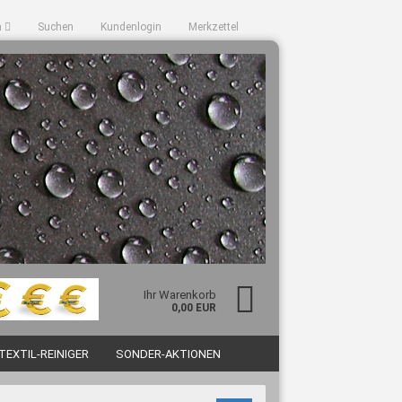
a
Suchen
Kundenlogin
Merkzettel
Ihr Warenkorb
sen?
0,00 EUR
TEXTIL-REINIGER
SONDER-AKTIONEN