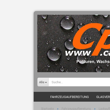
Alle
FAHRZEUGAUFBEREITUNG
GLASVER
»
»
Startseite
Fahrzeugaufbereitung
Lackaufb